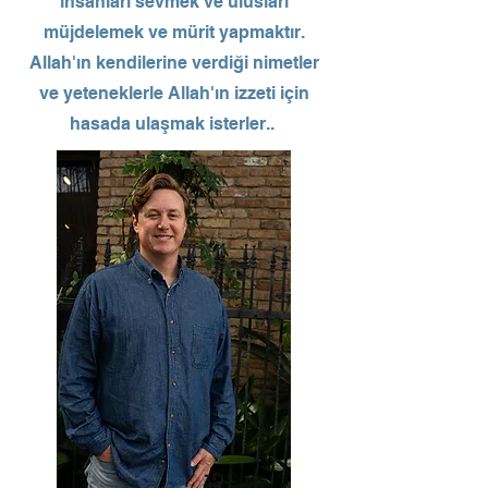
insanları sevmek ve ulusları
müjdelemek ve mürit yapmaktır.
Allah'ın kendilerine verdiği nimetler
ve yeteneklerle Allah'ın izzeti için
hasada ulaşmak isterler.
.