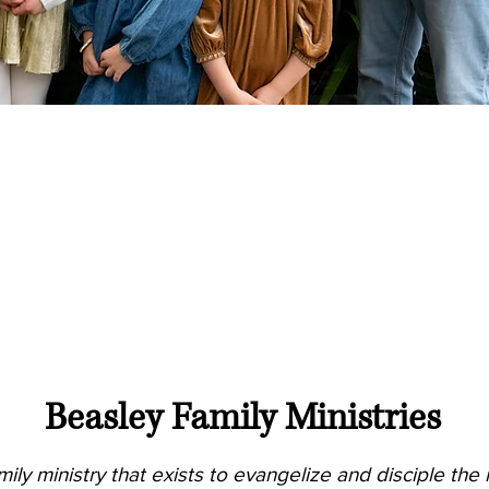
Beasley Family Mini
stries
amily ministry that exists to evangelize and disciple th