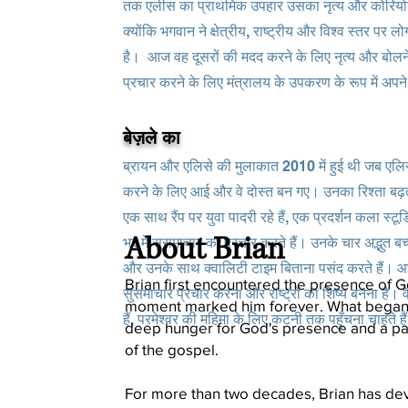
तक एलीस का प्राथमिक उपहार उसका नृत्य और कोरियोग्राफी
क्योंकि भगवान ने क्षेत्रीय, राष्ट्रीय और विश्व स्तर पर
है। आज वह दूसरों की मदद करने के लिए नृत्य और बोलन
प्रचार करने के लिए मंत्रालय के उपकरण के रूप में अपन
बेज़ले का
ब्रायन और एलिसे की मुलाकात 2010 में हुई थी जब एलिसे 
करने के लिए आई और वे दोस्त बन गए। उनका रिश्ता बढ़ता
एक साथ रैंप पर युवा पादरी रहे हैं, एक प्रदर्शन कला स्टूड
About Brian
भर में सुसमाचार का प्रचार करते हैं। उनके चार अद्भुत बच्चे
और उनके साथ क्वालिटी टाइम बिताना पसंद करते हैं। आज
Brian first encountered the presence of G
सुसमाचार प्रचार करना और राष्ट्रों का शिष्य बनना है। वे
moment marked him forever. What began a
हैं, परमेश्वर की महिमा के लिए कटनी तक पहुँचना चाहते हैं
deep hunger for God's presence and a pa
of the gospel.
For more than two decades, Brian has dev