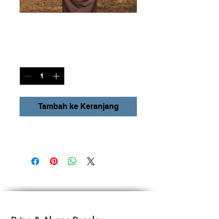
Kemenangan
Harga
US$20,00
Kuantitas
*
Tambah ke Keranjang