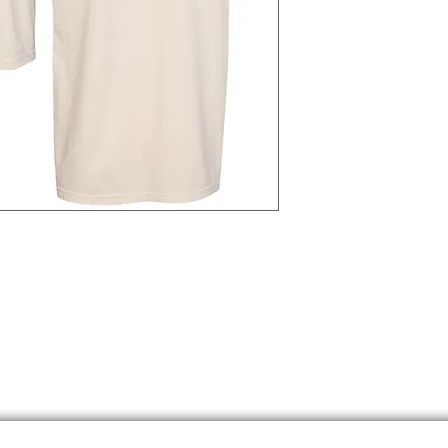
r those who cannot speak for
ice for those being crushed."
Proverbs 31:8
mind you daily to speak up for
hose who do not have a voice.