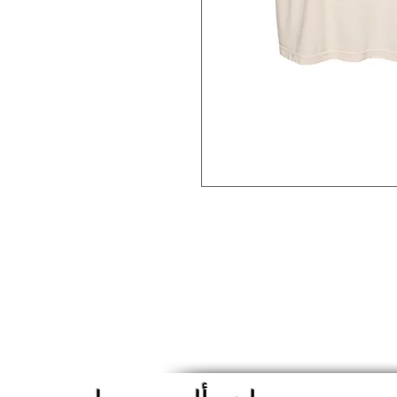
"Speak up fo
themselves ensure just
This shirt will re
t