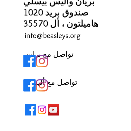
بريان وأليس بيسلي
صندوق بريد 1020
هاميلتون ، أل 35570
info@beasleys.org
تواصل مع براين
تواصل مع أليسيه